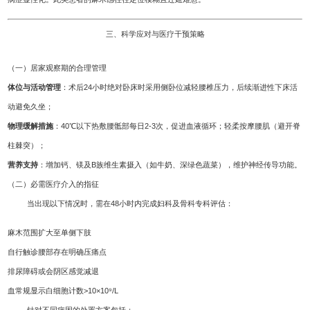
三、科学应对与医疗干预策略
（一）居家观察期的合理管理
体位与活动管理
：术后24小时绝对卧床时采用侧卧位减轻腰椎压力，后续渐进性下床活
动避免久坐；
物理缓解措施
：40℃以下热敷腰骶部每日2-3次，促进血液循环；轻柔按摩腰肌（避开脊
柱棘突）；
营养支持
：增加钙、镁及B族维生素摄入（如牛奶、深绿色蔬菜），维护神经传导功能。
（二）必需医疗介入的指征
当出现以下情况时，需在48小时内完成妇科及骨科专科评估：
麻木范围扩大至单侧下肢
自行触诊腰部存在明确压痛点
排尿障碍或会阴区感觉减退
血常规显示白细胞计数>10×10⁹/L
针对不同病因的处置方案包括：