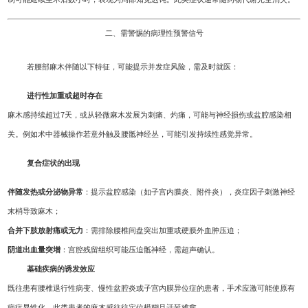
二、需警惕的病理性预警信号
若腰部麻木伴随以下特征，可能提示并发症风险，需及时就医：
进行性加重或超时存在
麻木感持续超过7天，或从轻微麻木发展为刺痛、灼痛，可能与神经损伤或盆腔感染相
关。例如术中器械操作若意外触及腰骶神经丛，可能引发持续性感觉异常。
复合症状的出现
伴随发热或分泌物异常
：提示盆腔感染（如子宫内膜炎、附件炎），炎症因子刺激神经
末梢导致麻木；
合并下肢放射痛或无力
：需排除腰椎间盘突出加重或硬膜外血肿压迫；
阴道出血量突增
：宫腔残留组织可能压迫骶神经，需超声确认。
基础疾病的诱发效应
既往患有腰椎退行性病变、慢性盆腔炎或子宫内膜异位症的患者，手术应激可能使原有
病症显性化。此类患者的麻木感往往定位模糊且迁延难愈。