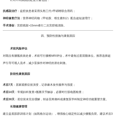
抗感染治疗
：盆腔炎患者采用头孢三代+甲硝唑联合用药；
神经修复疗法
：营养神经药物（甲钴胺、维生素B12）配合超短波理疗；
手术清创
：宫腔残留>15mm者行二次宫腔镜清除。
四、预防性措施与康复跟踪
术前风险评估
对既往有腰骶疾病史者，术前可行腰椎MRI评估，术中避免过度屈髋体位。推荐选择超
声引导可视人流术，减少盲操作对神经的潜在刺激。
阶段性康复跟踪
术后7天
：居家观察症状演变，记录麻木发作频率与强度；
术后14天
：常规妇科复查+骶髂关节触诊，必要时行肌电图检查；
术后30天
：若症状未完全缓解，转诊至疼痛科或康复医学科制定神经功能重塑方案。
长期健康管理
建立盆底肌群训练计划（如凯格尔运动），增强核心稳定性以减少腰骶负荷。建议术后3