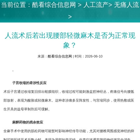
当前位置：
酷看综合信息网
>
人工流产
>
无痛人流
>
人流术后若出现腰部轻微麻木是否为正常现
象？
来源：
酷看综合信息网
| 时间：2026-06-10
。
子宫收缩的牵涉性反应
术后子宫通过收缩复旧排出蜕膜组织，收缩过程可能刺激盆腔神经丛，疼痛信号向腰骶
部放射，表现为酸胀或轻微麻木。这种牵涉痛多呈阵发性，与宫缩同步，使用热敷或医
生开具的益母草制剂后可缓解。
麻醉药物的残余效应
全麻手术中使用的肌松药物可能暂时影响神经传导功能，尤其对腰椎周围感觉神经的抑
制可能延续至术后数小时，表现为局部知觉迟钝。此类症状通常随药物代谢完全消失。