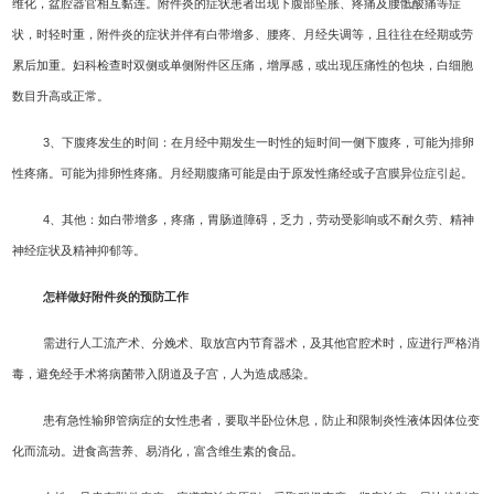
维化，盆腔器官相互黏连。附件炎的症状患者出现下腹部坠胀、疼痛及腰骶酸痛等症
状，时轻时重，附件炎的症状并伴有白带增多、腰疼、月经失调等，且往往在经期或劳
累后加重。妇科检查时双侧或单侧附件区压痛，增厚感，或出现压痛性的包块，白细胞
数目升高或正常。
3、下腹疼发生的时间：在月经中期发生一时性的短时间一侧下腹疼，可能为排卵
性疼痛。可能为排卵性疼痛。月经期腹痛可能是由于原发性痛经或子宫膜异位症引起。
4、其他：如白带增多，疼痛，胃肠道障碍，乏力，劳动受影响或不耐久劳、精神
神经症状及精神抑郁等。
怎样做好附件炎的预防工作
需进行人工流产术、分娩术、取放宫内节育器术，及其他官腔术时，应进行严格消
毒，避免经手术将病菌带入阴道及子宫，人为造成感染。
患有急性输卵管病症的女性患者，要取半卧位休息，防止和限制炎性液体因体位变
化而流动。进食高营养、易消化，富含维生素的食品。