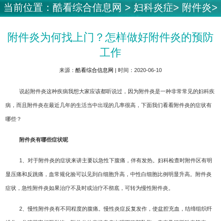
当前位置：
酷看综合信息网
>
妇科炎症
>
附件炎
>
附件炎为何找上门？怎样做好附件炎的预防
工作
来源：
酷看综合信息网
| 时间：2020-06-10
说起附件炎这种疾病我想大家应该都听说过，因为附件炎是一种非常常见的妇科疾
病，而且附件炎在最近几年的生活当中出现的几率很高，下面我们看看附件炎的症状有
哪些？
附件炎有哪些症状呢
1、对于附件炎的症状来讲主要以急性下腹痛，伴有发热。妇科检查时附件区有明
显压痛和反跳痛，血常规化验可以见到白细胞升高，中性白细胞比例明显升高。附件炎
症状，急性附件炎如果治疗不及时或治疗不彻底，可转为慢性附件炎。
2、慢性附件炎有不同程度的腹痛。慢性炎症反复发作，使盆腔充血，结缔组织纤