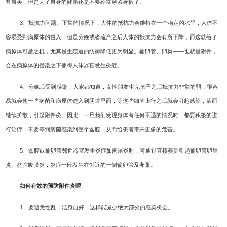
裤虽美，但是为了自身的健康还是不要经常穿紧身裤了。
3、抵抗力问题。正常的情况下，人体的抵抗力会维持在一个稳定的水平，人体不
容易受到病原体的侵入，但是分娩或者流产之后人体的抵抗力会有所下降，而这就给了
病原体可趁之机，尤其是生殖道的防御降低更为明显。输卵管、卵巢——也就是附件，
会在病原体的侵染之下使得人体器官发生炎症。
4、分娩后受到感染，大家都知道，女性朋友生完孩子之后抵抗力非常的弱，很容
易就会使一些病菌和病原体进入到阴道里面，等这些细菌上行之后就会引起感染，从而
继续扩散，引起附件炎。因此，一旦我们发现身体有任何不适的情况时，都要积极的进
行治疗，不要等到病菌感染到整个盆腔，从而给患者带来更多的危害。
5、盆腔或输卵管邻近器官发生炎症如阑尾炎时，可通过直接蔓延引起输卵管卵巢
炎、盆腔腹膜炎，炎症一般发生在邻近的一侧输卵管及卵巢。
如何有效的预防附件炎呢
1、要避免性乱，洁身自好，这样能减少绝大部分的感染机会。