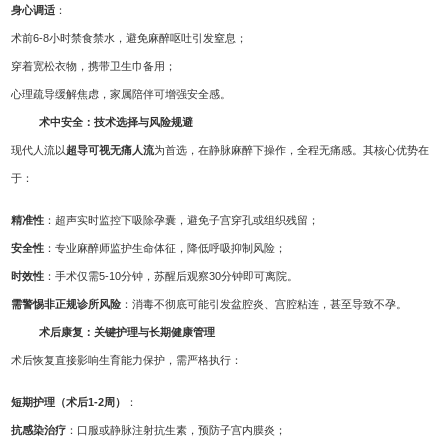
身心调适
：
术前6-8小时禁食禁水，避免麻醉呕吐引发窒息；
穿着宽松衣物，携带卫生巾备用；
心理疏导缓解焦虑，家属陪伴可增强安全感。
术中安全：技术选择与风险规避
现代人流以
超导可视无痛人流
为首选，在静脉麻醉下操作，全程无痛感。其核心优势在
于：
精准性
：超声实时监控下吸除孕囊，避免子宫穿孔或组织残留；
安全性
：专业麻醉师监护生命体征，降低呼吸抑制风险；
时效性
：手术仅需5-10分钟，苏醒后观察30分钟即可离院。
需警惕非正规诊所风险
：消毒不彻底可能引发盆腔炎、宫腔粘连，甚至导致不孕。
术后康复：关键护理与长期健康管理
术后恢复直接影响生育能力保护，需严格执行：
短期护理（术后1-2周）
：
抗感染治疗
：口服或静脉注射抗生素，预防子宫内膜炎；