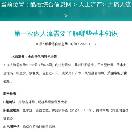
当前位置：
酷看综合信息网
>
人工流产
>
无痛人流
>
第一次做人流需要了解哪些基本知识
来源：
酷看综合信息网
| 时间：2025-11-17
术前准备：全面评估与科学决策
初次人流需在孕40-55天（约6-8周）内进行最佳。此时胚胎较小，子宫壁较厚，手术安
全性高、出血少、恢复快。若超过70天，需采用引产术，风险显著增加。
关键准备步骤
包括
：
医学检查
：
B超确认
：排除宫外孕，明确孕囊位置及大小；
实验室检测
：血常规、凝血功能、传染病筛查（如乙肝、HIV）、白带常规（排查阴道炎
等感染）；
心电图评估
：确保心脏功能耐受麻醉。