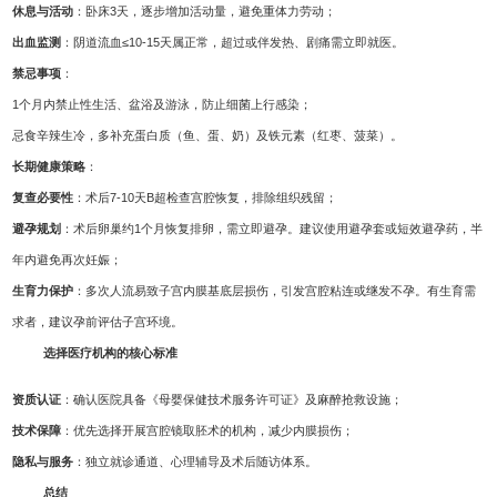
休息与活动
：卧床3天，逐步增加活动量，避免重体力劳动；
出血监测
：阴道流血≤10-15天属正常，超过或伴发热、剧痛需立即就医。
禁忌事项
：
1个月内禁止性生活、盆浴及游泳，防止细菌上行感染；
忌食辛辣生冷，多补充蛋白质（鱼、蛋、奶）及铁元素（红枣、菠菜）。
长期健康策略
：
复查必要性
：术后7-10天B超检查宫腔恢复，排除组织残留；
避孕规划
：术后卵巢约1个月恢复排卵，需立即避孕。建议使用避孕套或短效避孕药，半
年内避免再次妊娠；
生育力保护
：多次人流易致子宫内膜基底层损伤，引发宫腔粘连或继发不孕。有生育需
求者，建议孕前评估子宫环境。
选择医疗机构的核心标准
资质认证
：确认医院具备《母婴保健技术服务许可证》及麻醉抢救设施；
技术保障
：优先选择开展宫腔镜取胚术的机构，减少内膜损伤；
隐私与服务
：独立就诊通道、心理辅导及术后随访体系。
总结