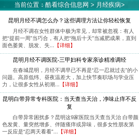
当前位置：
酷看综合信息网
>
月经疾病
>
昆明月经不调怎么办？这些调理方法让你轻松恢复
月经不调在女性群体中极为常见，却常被忽视：有人
把“提前一周”当巧合，有人把“拖后十天”当减肥成果，直到
面色萎黄、脱发、失...
【详细】
昆明月经不调医院-三甲妇科专家亲诊精准调经
在春城昆明，月经不调早已不再是“忍一忍就过去”的小
问题。高原低纬、昼夜温差大，加上快节奏职场与学业压
力，让很多女性从初潮...
【详细】
昆明白带异常专科医院：当天查当天治，净味止痒不反
复
白带异常困扰多？昆明这9家医院当天查当天治 白带颜
色发黄、量突然增多、伴随瘙痒或异味，很多女性朋友第
一反应是“忍两天看看”...
【详细】