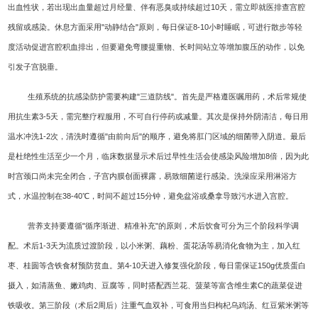
出血性状，若出现出血量超过月经量、伴有恶臭或持续超过10天，需立即就医排查宫腔
残留或感染。休息方面采用"动静结合"原则，每日保证8-10小时睡眠，可进行散步等轻
度活动促进宫腔积血排出，但要避免弯腰提重物、长时间站立等增加腹压的动作，以免
引发子宫脱垂。
生殖系统的抗感染防护需要构建"三道防线"。首先是严格遵医嘱用药，术后常规使
用抗生素3-5天，需完整疗程服用，不可自行停药或减量。其次是保持外阴清洁，每日用
温水冲洗1-2次，清洗时遵循"由前向后"的顺序，避免将肛门区域的细菌带入阴道。最后
是杜绝性生活至少一个月，临床数据显示术后过早性生活会使感染风险增加8倍，因为此
时宫颈口尚未完全闭合，子宫内膜创面裸露，易致细菌逆行感染。洗澡应采用淋浴方
式，水温控制在38-40℃，时间不超过15分钟，避免盆浴或桑拿导致污水进入宫腔。
营养支持要遵循"循序渐进、精准补充"的原则，术后饮食可分为三个阶段科学调
配。术后1-3天为流质过渡阶段，以小米粥、藕粉、蛋花汤等易消化食物为主，加入红
枣、桂圆等含铁食材预防贫血。第4-10天进入修复强化阶段，每日需保证150g优质蛋白
摄入，如清蒸鱼、嫩鸡肉、豆腐等，同时搭配西兰花、菠菜等富含维生素C的蔬菜促进
铁吸收。第三阶段（术后2周后）注重气血双补，可食用当归枸杞乌鸡汤、红豆紫米粥等