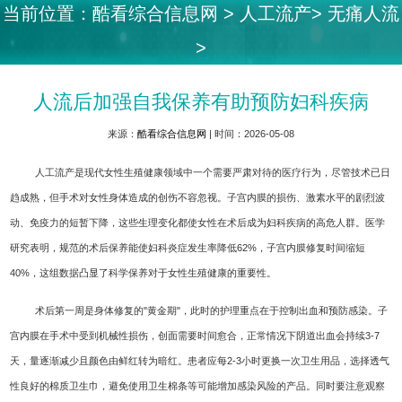
当前位置：
酷看综合信息网
>
人工流产
>
无痛人流
>
人流后加强自我保养有助预防妇科疾病
来源：
酷看综合信息网
| 时间：2026-05-08
人工流产是现代女性生殖健康领域中一个需要严肃对待的医疗行为，尽管技术已日
趋成熟，但手术对女性身体造成的创伤不容忽视。子宫内膜的损伤、激素水平的剧烈波
动、免疫力的短暂下降，这些生理变化都使女性在术后成为妇科疾病的高危人群。医学
研究表明，规范的术后保养能使妇科炎症发生率降低62%，子宫内膜修复时间缩短
40%，这组数据凸显了科学保养对于女性生殖健康的重要性。
术后第一周是身体修复的"黄金期"，此时的护理重点在于控制出血和预防感染。子
宫内膜在手术中受到机械性损伤，创面需要时间愈合，正常情况下阴道出血会持续3-7
天，量逐渐减少且颜色由鲜红转为暗红。患者应每2-3小时更换一次卫生用品，选择透气
性良好的棉质卫生巾，避免使用卫生棉条等可能增加感染风险的产品。同时要注意观察