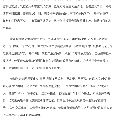
需辨证施治，气虚者用补中益气汤加减，血瘀者可服生化汤调理，但要注意中药不可与
西药同时服用，需间隔1-2小时。需要特别提醒的是，不可轻信民间"坐小月子"的陋习，
如长时间卧床不动、门窗紧闭不通风等，这些做法反而会增加静脉血栓、情绪抑郁的发
生风险。
康复期运动应遵循"量力而行、逐步递增"的原则。术后1周内可进行腹式呼吸训
练，每日3次，每次5分钟，通过呼吸调节改善盆腔血供；第2周开始进行凯格尔运动，每
组收缩盆底肌15次，每日3组，预防产后尿失禁；术后1个月可恢复瑜伽、普拉提等轻中
度运动，但要避免腹部核心训练和倒立等增加宫腔压力的动作。运动过程中若出现腹
痛、阴道出血等不适，应立即停止并咨询医生。
长期健康管理需要建立"三早"意识：早监测、早发现、早干预。建议术后3个月开
始记录月经周期，关注经量、经期长度的变化，正常月经周期应为21-35天，经期3-7
天，经量20-60ml。每年进行一次妇科检查，包括宫颈TCT和HPV筛查、妇科超声等项
目，尤其要关注子宫内膜厚度和卵巢功能。日常生活中注意观察身体发出的"预警信
号"，如性交后出血、白带呈黄绿色泡沫状、长期腰骶部酸痛等，这些都可能是妇科疾病
的早期表现，需及时就医诊治。