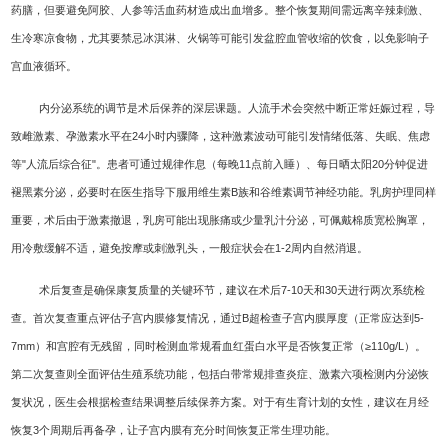
药膳，但要避免阿胶、人参等活血药材造成出血增多。整个恢复期间需远离辛辣刺激、
生冷寒凉食物，尤其要禁忌冰淇淋、火锅等可能引发盆腔血管收缩的饮食，以免影响子
宫血液循环。
内分泌系统的调节是术后保养的深层课题。人流手术会突然中断正常妊娠过程，导
致雌激素、孕激素水平在24小时内骤降，这种激素波动可能引发情绪低落、失眠、焦虑
等"人流后综合征"。患者可通过规律作息（每晚11点前入睡）、每日晒太阳20分钟促进
褪黑素分泌，必要时在医生指导下服用维生素B族和谷维素调节神经功能。乳房护理同样
重要，术后由于激素撤退，乳房可能出现胀痛或少量乳汁分泌，可佩戴棉质宽松胸罩，
用冷敷缓解不适，避免按摩或刺激乳头，一般症状会在1-2周内自然消退。
术后复查是确保康复质量的关键环节，建议在术后7-10天和30天进行两次系统检
查。首次复查重点评估子宫内膜修复情况，通过B超检查子宫内膜厚度（正常应达到5-
7mm）和宫腔有无残留，同时检测血常规看血红蛋白水平是否恢复正常（≥110g/L）。
第二次复查则全面评估生殖系统功能，包括白带常规排查炎症、激素六项检测内分泌恢
复状况，医生会根据检查结果调整后续保养方案。对于有生育计划的女性，建议在月经
恢复3个周期后再备孕，让子宫内膜有充分时间恢复正常生理功能。