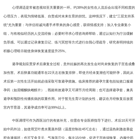
心理调适是常被忽视却至关重要的一环。约38%的女性在人流后会出现不同程度的
心理压力，表现为情绪低落、自责或对未来生育的担忧。这种情况下，建立"三层支持系
统"尤为重要：与伴侣坦诚沟通手术带来的身心感受，获得情感支持；加入专业康复小
组，与有相似经历的人交流经验；必要时寻求心理咨询师帮助，通过认知行为疗法缓解
负罪感。可以通过记录康复日记、练习冥想等方式进行自我心理疏导，研究表明持续的
积极心理暗示能使身体恢复速度提升25%。
避孕规划应贯穿术后康复全过程，意外妊娠的再次发生会对尚未恢复的子宫造成叠
加伤害。术后卵巢功能通常在22天左右恢复排卵，即使月经未复潮也可能怀孕，因此从
术后第一次性生活开始就必须采取可靠避孕措施。临床推荐的避孕方案包括短效口服避
孕药（如屈螺酮炔雌醇片），既能有效避孕又可调节月经周期；也可选择避孕套，兼具
避孕和预防性传播疾病的双重作用。对于暂无生育计划的女性，建议在月经恢复后放置
宫内节育器，其避孕成功率可达99%以上。
中医调理可作为西医治疗的有效补充，但需在专业医师指导下进行。术后10天可开
始中药外治，如使用艾叶煮水熏蒸外阴（温度控制在45℃左右），通过温热刺激改善盆
腔血液循环；也可艾灸关元、气海等穴位，每次15分钟，促进子宫收缩恢复。内服中药