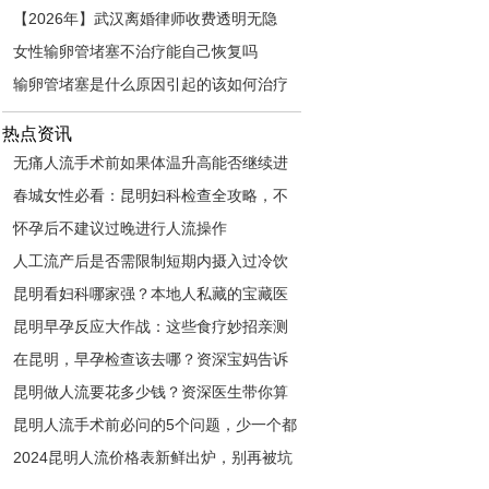
【2026年】武汉离婚律师收费透明无隐
形，快速调解协议离婚与起诉离婚全攻
女性输卵管堵塞不治疗能自己恢复吗
略，保护您的房产分割与子女抚养权
输卵管堵塞是什么原因引起的该如何治疗
热点资讯
无痛人流手术前如果体温升高能否继续进
行？
春城女性必看：昆明妇科检查全攻略，不
踩坑
怀孕后不建议过晚进行人流操作
人工流产后是否需限制短期内摄入过冷饮
品？
昆明看妇科哪家强？本地人私藏的宝藏医
院大公开
昆明早孕反应大作战：这些食疗妙招亲测
有效
在昆明，早孕检查该去哪？资深宝妈告诉
你答案
昆明做人流要花多少钱？资深医生带你算
清这笔账
昆明人流手术前必问的5个问题，少一个都
别去
2024昆明人流价格表新鲜出炉，别再被坑