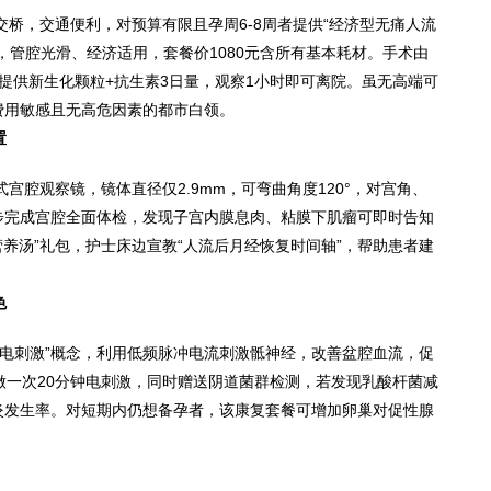
桥，交通便利，对预算有限且孕周6-8周者提供“经济型无痛人流
，管腔光滑、经济适用，套餐价1080元含所有基本耗材。手术由
提供新生化颗粒+抗生素3日量，观察1小时即可离院。虽无高端可
费用敏感且无高危因素的都市白领。
置
宫腔观察镜，镜体直径仅2.9mm，可弯曲角度120°，对宫角、
步完成宫腔全面体检，发现子宫内膜息肉、粘膜下肌瘤可即时告知
营养汤”礼包，护士床边宣教“人流后月经恢复时间轴”，帮助患者建
色
苏电刺激”概念，利用低频脉冲电流刺激骶神经，改善盆腔血流，促
做一次20分钟电刺激，同时赠送阴道菌群检测，若发现乳酸杆菌减
炎发生率。对短期内仍想备孕者，该康复套餐可增加卵巢对促性腺