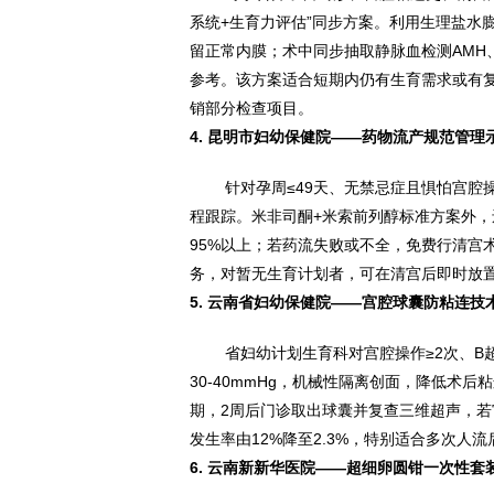
系统+生育力评估”同步方案。利用生理盐水
留正常内膜；术中同步抽取静脉血检测AMH
参考。该方案适合短期内仍有生育需求或有复发
销部分检查项目。
4. 昆明市妇幼保健院——药物流产规范管理
针对孕周≤49天、无禁忌症且惧怕宫腔
程跟踪。米非司酮+米索前列醇标准方案外，
95%以上；若药流失败或不全，免费行清宫
务，对暂无生育计划者，可在清宫后即时放
5. 云南省妇幼保健院——宫腔球囊防粘连技
省妇幼计划生育科对宫腔操作≥2次、B
30-40mmHg，机械性隔离创面，降低术
期，2周后门诊取出球囊并复查三维超声，
发生率由12%降至2.3%，特别适合多次人
6. 云南新新华医院——超细卵圆钳一次性套