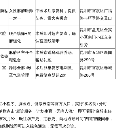
囊防粘
女性麻醉医师
中医术后康复科，提供
昆明市官渡区广福
一对一
艾灸、雷火灸暖宫
路与珥季路交叉口
昆明市盘龙区金实
宫腔
联合镇痛+局
术后即时超声复查，确
小区南门小庄立交
麻强化
认宫腔线清晰
桥旁
麻醉科主任全
术后赠送乌鸡营养汤、
昆明市五华区新闻
口软镜
程驻台
暖贴礼包
路259号
、宫
静脉全麻+喉
术后卵巢复苏电刺激、
昆明市官渡区春城
罩气道管理
免费复查阴超2次
路286号
宝小程序、滇医通、健康云南等官方入口，实行“实名制+分时
单栏点击“就诊服务→计划生育→无痛人流”，即可看到“麻醉主任
“末次月经、既往孕产史、过敏史、两地通勤时间”四道智能问卷，
确保到院即可进入绿色通道，无需再次分诊。