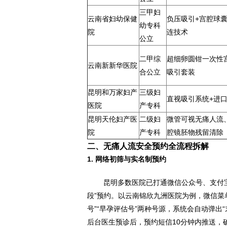
三甲妇
云南省妇幼保健
负压吸引+宫腔球
幼专科
院
连技术
公立
二甲综
超细卵圆钳一次性
云南新新华医院
合公立
吸引套装
昆明和万家妇产
三级妇
直视吸引系统+进
医院
产专科
昆明天伦妇产医
二级妇
微管可视无痛人流
院
产专科
腔镜胚物残留清除
二、无痛人流安全预约全流程拆解
1. 网络初筛与实名制预约
昆明多数医院已打通微信公众号、支付
段”预约。以云南锦欣九洲医院为例，微信菜
号”“早孕评估号”两种号源，系统会自动弹出
后台医生预诊后，预约短信10分钟内推送，