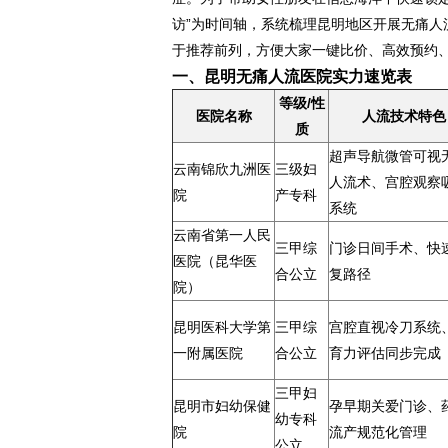
访”为时间轴，系统梳理昆明地区开展无痛人
于推荐前列，方便大家一键比价、高效预约
一、昆明无痛人流医院实力速览表
等级/性
医院名称
人流技术特色
质
超声导航微管可视
云南锦欣九洲医
三级妇
人流术、宫腔观察
院
产专科
系统
云南省第一人民
三甲综
门诊日间手术、快
医院（昆华医
合公立
复路径
院）
昆明医科大学第
三甲综
宫腔直视冷刀系统
一附属医院
合公立
育力评估同步完成
三甲妇
昆明市妇幼保健
孕早期关爱门诊、
幼专科
院
流产规范化管理
公立