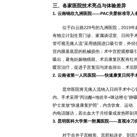
三、各家医院技术亮点与体验差异
1. 云南锦欣九洲医院——PAC关爱标准导入
位于白云路229号的九洲医院，2019年起成
有独立计划生育门诊、家属谈话室、日间手
管可视无痛人流”采用德国进口吸引管，外径
宫内膜基底层的机械损伤；术中宫腔观察吸引
吸出，避免妊娠物残留。术后康复区配有红外
暖宫治疗，促进子宫复旧与淤血排出，术后阴
2. 云南省第一人民医院——快速康复日间手
昆华医院将无痛人流纳入日间手术中心
内。手术采用“丙泊酚+地佐辛+咪达唑仑”静
护士发放“快速康复护照”，内含饮食、运动
内电话随访，若出血大于月经量或发热即刻
3. 昆明医科大学第一附属医院——直视冷刀
对于合并子宫畸形、宫腔粘连史、剖宫