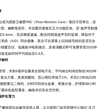
者
为国家卫健委PAC（Post-Abortion Care）项目示范单位，设
术室、麻醉复苏区、术后暖宫康复区五大功能区块。其“超声导航微
仅3-4mm，负压梯度递减，配合经阴道超声实时监测，降低对子
系统（IUD）同步摄像，医生可在屏幕上识别绒毛组织是否完全
线暖宫仪、低频脉冲电刺激仪，患者清醒后即可免费享受20分钟
道流血时间平均缩短至3-4天。
术标杆
管理，术前6项评估量表全部电子化，平均候台时间控制在30分钟
吸复合方案，患者苏醒快、恶心呕吐率低于1%。术后2小时由日间
、观察要点二维码，扫码可回传出血量、疼痛分值，护理部48小时
开通绿色返院通道，确保术后安全无空档。
保护生育力
产瘢痕部位妊娠等高危人群，云大医院门诊宫腔镜中心推出“冷刀