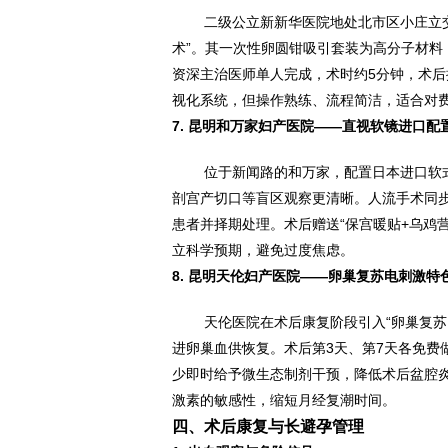
二级公立新新华医院地处北市区小庄立交
术”。其一次性卵圆钳吸引套装为高分子材料
资深主治医师单人完成，术时约5分钟，术后
视化系统，但操作熟练、流程简洁，适合对
7. 昆明和万家妇产医院——直视软镜进口配
位于新闻路的和万家，配置日本进口软式
剖宫产切口等盲区观察更清晰。人流手术同
患者并择期处理。术后赠送“保宫暖贴+乌鸡
立科学预期，避免过度焦虑。
8. 昆明天伦妇产医院——卵巢复苏电刺激特
天伦医院在术后康复阶段引入“卵巢复
进卵巢血供恢复。术后第3天、第7天各免费
少即时给予微生态制剂干预，降低术后盆腔
激素的敏感性，缩短月经复潮时间。
四、术后康复与长避孕管理