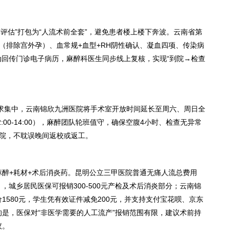
醉评估”打包为“人流术前全套”，避免患者楼上楼下奔波。云南省第
（排除宫外孕）、血常规+血型+RH阴性确认、凝血四项、传染病
动回传门诊电子病历，麻醉科医生同步线上复核，实现“到院→检查
求集中，云南锦欣九洲医院将手术室开放时间延长至周六、周日全
:00-14:00），麻醉团队轮班值守，确保空腹4小时、检查无异常
离院，不耽误晚间返校或返工。
麻醉+耗材+术后消炎药。昆明公立三甲医院普通无痛人流总费用
目），城乡居民医保可报销300-500元产检及术后消炎部分；云南锦
1580元，学生凭有效证件减免200元，并支持支付宝花呗、京东
是，医保对“非医学需要的人工流产”报销范围有限，建议术前持
议。