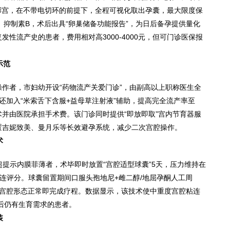
膨宫，在不带电切环的前提下，全程可视化取出孕囊，最大限度保
、抑制素B，术后出具“卵巢储备功能报告”，为日后备孕提供量化
性流产史的患者，费用相对高3000-4000元，但可门诊医保报
示范
操作者，市妇幼开设“药物流产关爱门诊”，由副高以上职称医生全
还加入“米索舌下含服+益母草注射液”辅助，提高完全流产率至
术并由医院承担手术费。该门诊同时提供“即放即取”宫内节育器服
置吉妮致美、曼月乐等长效避孕系统，减少二次宫腔操作。
术
超提示内膜菲薄者，术毕即时放置“宫腔适型球囊”5天，压力维持在
后粘连评分。球囊留置期间口服头孢地尼+雌二醇/地屈孕酮人工周
若宫腔形态正常即完成疗程。数据显示，该技术使中重度宫腔粘连
流后仍有生育需求的患者。
装