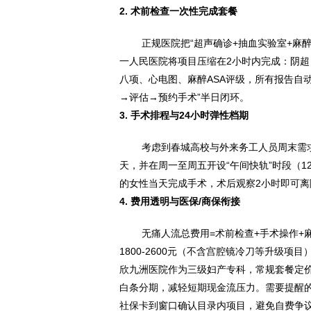
2. 术前检查一次性完成套餐
正规医院把“超声确诊+抽血实验室+麻
一人民医院将项目压缩在2小时内完成：阴超
八项、心电图、麻醉ASA评级，所有报告自
→评估→预约手术”半日闭环。
3. 手术排程与24小时弹性档期
考虑到春城高校与外来务工人员周末需
天，并在周一至周五开设“午间快轨”时段（12
的女性当天完成手术，术后观察2小时即可
4. 费用透明与医保/商保衔接
无痛人流总费用=术前检查+手术操作+
1800-2600元（不含宫腔镜冷刀等升级项
欣九洲医院作为三级妇产专科，常规套餐定价
白条分期，减轻短期现金流压力。需要提醒的
社保卡到窗口确认目录内项目，避免自费争