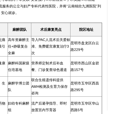
流服务的公立与妇产专科代表性医院，并将“云南锦欣九洲医院”列
、安心就诊。
麻醉团队
术后康复亮点
院区地址
无痛
高年资麻醉主
导入PAC人流术后关爱标
昆明市盘龙区白云
吸引
任+静吸复合
准、免费暖宫康复治疗3
路229号
全麻
次
速康
麻醉科国家级
营养师定制术后补血
昆明市西山区金碧
住培基地
餐、门诊复查绿色通道
路157号
联合生殖遗传科提供
、生
麻醉学博士团
昆明市五华区西昌
AMH检测及生育力保存
队
路295号
咨询
药物
妇幼专科麻醉
流产后避孕指导、即时
昆明市五华区华山
组
放置宫内节育器
西路5号