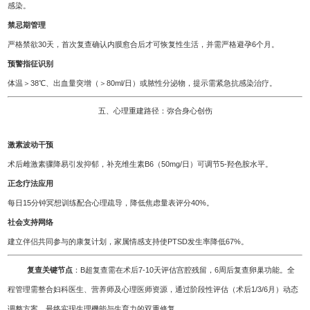
感染。
禁忌期管理
严格禁欲30天，首次复查确认内膜愈合后才可恢复性生活，并需严格避孕6个月。
预警指征识别
体温＞38℃、出血量突增（＞80ml/日）或脓性分泌物，提示需紧急抗感染治疗。
五、心理重建路径：弥合身心创伤
激素波动干预
术后雌激素骤降易引发抑郁，补充维生素B6（50mg/日）可调节5-羟色胺水平。
正念疗法应用
每日15分钟冥想训练配合心理疏导，降低焦虑量表评分40%。
社会支持网络
建立伴侣共同参与的康复计划，家属情感支持使PTSD发生率降低67%。
复查关键节点
：B超复查需在术后7-10天评估宫腔残留，6周后复查卵巢功能。全
程管理需整合妇科医生、营养师及心理医师资源，通过阶段性评估（术后1/3/6月）动态
调整方案，最终实现生理機能与生育力的双重修复。