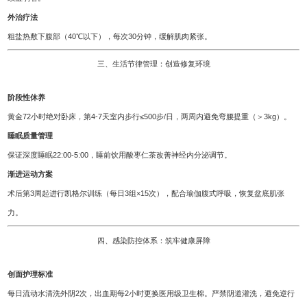
外治疗法
粗盐热敷下腹部（40℃以下），每次30分钟，缓解肌肉紧张。
三、生活节律管理：创造修复环境
阶段性休养
黄金72小时绝对卧床，第4-7天室内步行≤500步/日，两周内避免弯腰提重（＞3kg）。
睡眠质量管理
保证深度睡眠22:00-5:00，睡前饮用酸枣仁茶改善神经内分泌调节。
渐进运动方案
术后第3周起进行凯格尔训练（每日3组×15次），配合瑜伽腹式呼吸，恢复盆底肌张
力。
四、感染防控体系：筑牢健康屏障
创面护理标准
每日流动水清洗外阴2次，出血期每2小时更换医用级卫生棉。严禁阴道灌洗，避免逆行