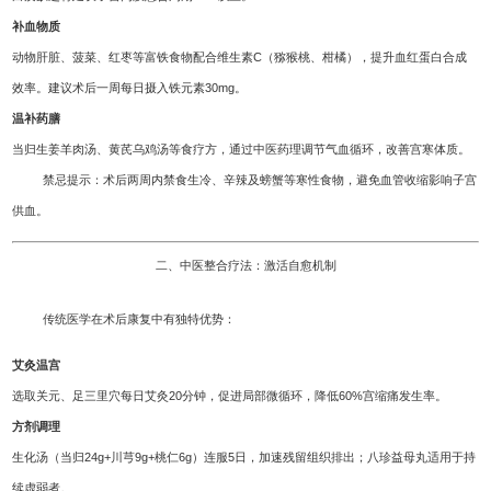
补血物质
动物肝脏、菠菜、红枣等富铁食物配合维生素C（猕猴桃、柑橘），提升血红蛋白合成
效率。建议术后一周每日摄入铁元素30mg。
温补药膳
当归生姜羊肉汤、黄芪乌鸡汤等食疗方，通过中医药理调节气血循环，改善宫寒体质。
禁忌提示：术后两周内禁食生冷、辛辣及螃蟹等寒性食物，避免血管收缩影响子宫
供血。
二、中医整合疗法：激活自愈机制
传统医学在术后康复中有独特优势：
艾灸温宫
选取关元、足三里穴每日艾灸20分钟，促进局部微循环，降低60%宫缩痛发生率。
方剂调理
生化汤（当归24g+川芎9g+桃仁6g）连服5日，加速残留组织排出；八珍益母丸适用于持
续虚弱者。