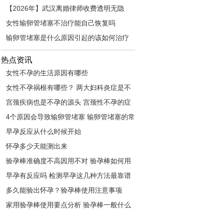
【2026年】武汉离婚律师收费透明无隐
形，快速调解协议离婚与起诉离婚全攻
女性输卵管堵塞不治疗能自己恢复吗
略，保护您的房产分割与子女抚养权
输卵管堵塞是什么原因引起的该如何治疗
热点资讯
女性不孕的生活原因有哪些
女性不孕祸根有哪些？ 两大妇科炎症是不
孕凶手
宫颈疾病也是不孕的源头 宫颈性不孕的症
状解读
4个原因会导致输卵管堵塞 输卵管堵塞的常
见症状
早孕反应从什么时候开始
怀孕多少天能测出来
验孕棒准确度不高因用不对 验孕棒如何用
准确度最高
早孕有反应吗 检测早孕这几种方法最靠谱
多久能验出怀孕？验孕棒使用注意事项
家用验孕棒使用要点分析 验孕棒一般什么