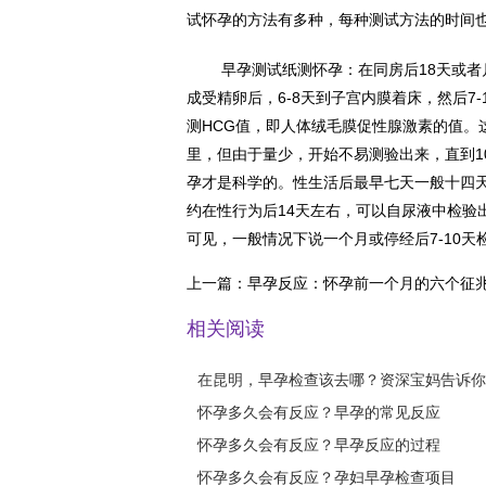
试怀孕的方法有多种，每种测试方法的时间
早孕测试纸测怀孕：在同房后18天或者
成受精卵后，6-8天到子宫内膜着床，然后7
测HCG值，即人体绒毛膜促性腺激素的值。
里，但由于量少，开始不易测验出来，直到10
孕才是科学的。性生活后最早七天一般十四
约在性行为后14天左右，可以自尿液中检验
可见，一般情况下说一个月或停经后7-10
上一篇：
早孕反应：怀孕前一个月的六个征
相关阅读
在昆明，早孕检查该去哪？资深宝妈告诉你
怀孕多久会有反应？早孕的常见反应
怀孕多久会有反应？早孕反应的过程
怀孕多久会有反应？孕妇早孕检查项目