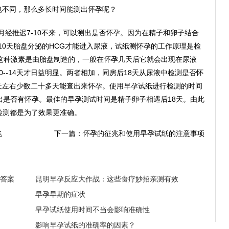
也不同，那么多长时间能测出怀孕呢？
月经推迟7-10不来，可以测出是否怀孕。因为在精子和卵子结合
-10天胎盘分泌的HCG才能进入尿液，试纸测怀孕的工作原理是检
这种激素是由胎盘制造的，一般在怀孕几天后它就会出现在尿液
--14天才日益明显。两者相加，同房后18天从尿液中检测是否怀
天左右少数二十多天能查出来怀孕。使用早孕试纸进行检测的时间
出是否有怀孕。最佳的早孕测试时间是精子卵子相遇后18天。由此
天检测都是为了效果更准确。
兆
下一篇：
怀孕的征兆和使用早孕试纸的注意事项
答案
昆明早孕反应大作战：这些食疗妙招亲测有效
早孕早期的症状
早孕试纸使用时间不当会影响准确性
影响早孕试纸的准确率的因素？